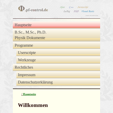
Hauptseite
B.Sc., M.Sc., Ph.D.
Physik Dokumente
Programme
Userscripte
Werkzeuge
Rechtliches
Impressum
Datenschutzerklärung
/
Hauptseite
Willkommen